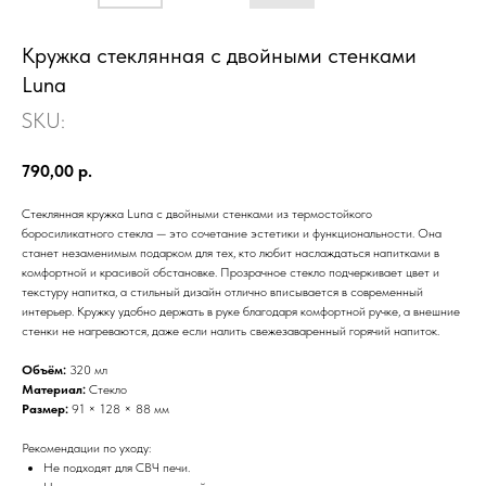
Кружка стеклянная с двойными стенками
Luna
SKU:
790,00
р.
Стеклянная кружка Luna с двойными стенками из термостойкого
боросиликатного стекла — это сочетание эстетики и функциональности. Она
станет незаменимым подарком для тех, кто любит наслаждаться напитками в
комфортной и красивой обстановке. Прозрачное стекло подчеркивает цвет и
текстуру напитка, а стильный дизайн отлично вписывается в современный
интерьер. Кружку удобно держать в руке благодаря комфортной ручке, а внешние
стенки не нагреваются, даже если налить свежезаваренный горячий напиток.
Объём:
320 мл
Материал:
Стекло
Размер:
91 × 128 × 88 мм
Рекомендации по уходу:
Не подходят для СВЧ печи.