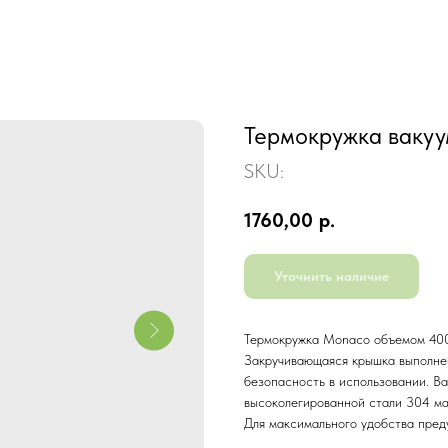
Термокружка ваку
SKU:
1760,00
р.
Уточнить наличие
Термокружка Monaco объемом 400 
Закручивающаяся крышка выполнен
безопасность в использовании. Ва
высоколегированной стали 304 ма
Для максимального удобства пред