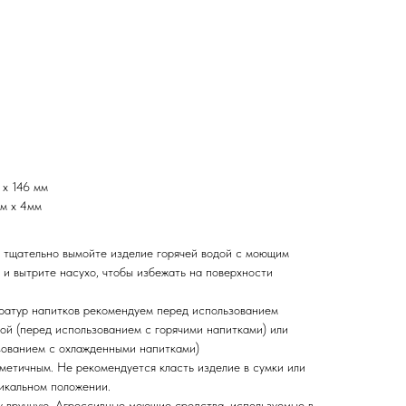
 x 146 мм
мм х 4мм
 тщательно вымойте изделие горячей водой с моющим
 и вытрите насухо, чтобы избежать на поверхности
ратур напитков рекомендуем перед использованием
дой (перед использованием с горячими напитками) или
зованием с охлажденными напитками)
метичным. Не рекомендуется класть изделие в сумки или
тикальном положении.
 вручную. Агрессивные моющие средства, используемые в