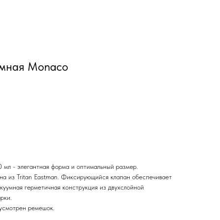
умная Monaco
мл - элегантная форма и оптимальный размер.
а из Tritan Eastman. Фиксирующийся клапан обеспечивает
куумная герметичная конструкция из двухслойной
рки.
усмотрен ремешок.