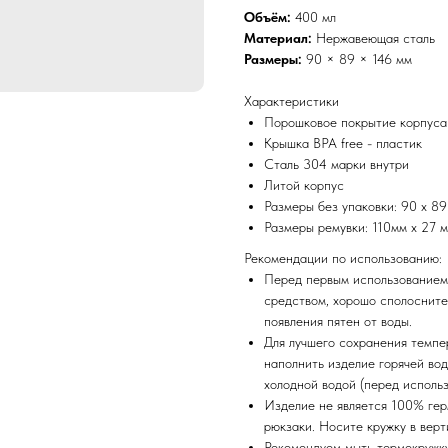
Объём:
400 мл
Материал:
Нержавеющая сталь
Размеры:
90 × 89 × 146 мм
Характеристики
Порошковое покрытие корпуса
Крышка BPA free - пластик
Сталь 304 марки внутри
Литой корпус
Размеры без упаковки: 90 x 89
Размеры ремувки: 110мм х 27 
Рекомендации по использованию:
Перед первым использованием
средством, хорошо сполосните
появления пятен от воды.
Для лучшего сохранения темпе
наполнить изделие горячей во
холодной водой (перед исполь
Изделие не является 100% гер
рюкзаки. Носите кружку в вер
Рекомендуем мыть термокружку