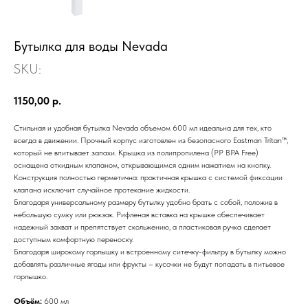
Бутылка для воды Nevada
SKU:
1150,00
р.
Стильная и удобная бутылка Nevada объемом 600 мл идеальна для тех, кто
всегда в движении. Прочный корпус изготовлен из безопасного Eastman Tritan™,
который не впитывает запахи. Крышка из полипропилена (PP BPA Free)
оснащена откидным клапаном, открывающимся одним нажатием на кнопку.
Конструкция полностью герметична: практичная крышка с системой фиксации
клапана исключит случайное протекание жидкости.
Благодаря универсальному размеру бутылку удобно брать с собой, положив в
небольшую сумку или рюкзак. Рифленая вставка на крышке обеспечивает
надежный захват и препятствует скольжению, а пластиковая ручка сделает
доступным комфортную переноску.
Благодаря широкому горлышку и встроенному ситечку-фильтру в бутылку можно
добавлять различные ягоды или фрукты – кусочки не будут попадать в питьевое
горлышко.
Объём:
600 мл