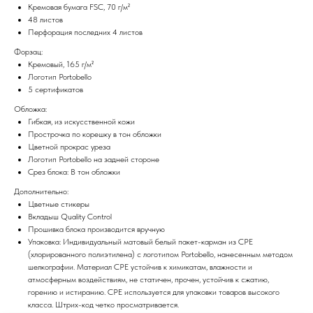
Кремовая бумага FSC, 70 г/м²
48 листов
Перфорация последних 4 листов
Форзац:
Кремовый, 165 г/м²
Логотип Portobello
5 сертификатов
Обложка:
Гибкая, из искусственной кожи
Прострочка по корешку в тон обложки
Цветной прокрас уреза
Логотип Portobello на задней стороне
Срез блока: В тон обложки
Дополнительно:
Цветные стикеры
Вкладыш Quality Control
Прошивка блока производится вручную
Упаковка: Индивидуальный матовый белый пакет-карман из CPE
(хлорированного полиэтилена) с логотипом Portobello, нанесенным методом
шелкографии. Материал CPE устойчив к химикатам, влажности и
атмосферным воздействиям, не статичен, прочен, устойчив к сжатию,
горению и истиранию. CPE используется для упаковки товаров высокого
класса. Штрих-код четко просматривается.