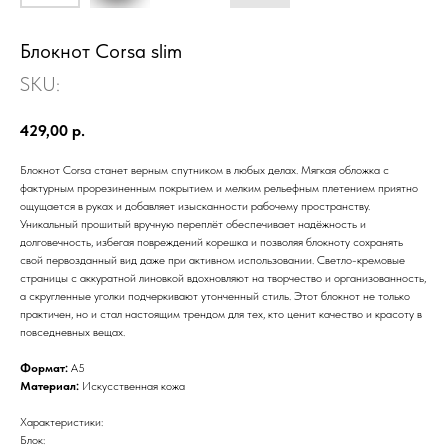
Блокнот Corsa slim
SKU:
429,00
р.
Блокнот Corsa станет верным спутником в любых делах. Мягкая обложка с
фактурным прорезиненным покрытием и мелким рельефным плетением приятно
ощущается в руках и добавляет изысканности рабочему пространству.
Уникальный прошитый вручную переплёт обеспечивает надёжность и
долговечность, избегая повреждений корешка и позволяя блокноту сохранять
свой первозданный вид даже при активном использовании. Светло-кремовые
страницы с аккуратной линовкой вдохновляют на творчество и организованность,
а скругленные уголки подчеркивают утонченный стиль. Этот блокнот не только
практичен, но и стал настоящим трендом для тех, кто ценит качество и красоту в
повседневных вещах.
Формат:
А5
Материал:
Искусственная кожа
Характеристики:
Блок: